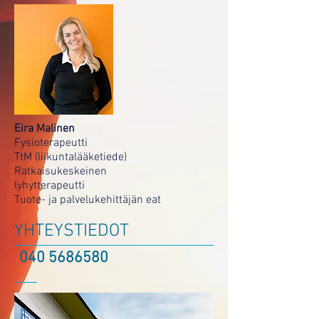
Eira Malinen
Fysioterapeutti
TtM (liikuntalääketiede)
Ratkaisukeskeinen
lyhytterapeutti
Tuote- ja palvelukehittäjän eat
YHTEYSTIEDOT
040 5686580