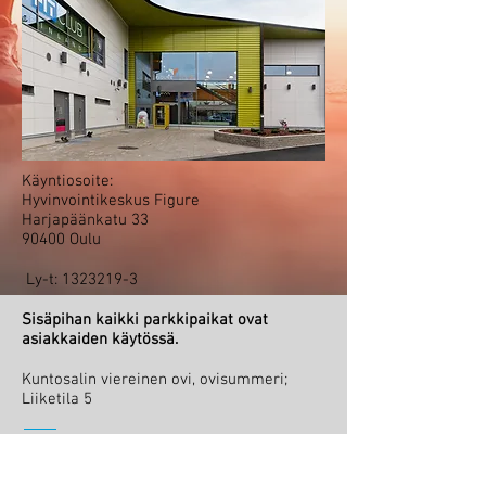
Käyntiosoite:
Hyvinvointikeskus Figure
Harjapäänkatu 33
90400 Oulu
Ly-t:
1323219-3
Sisäpihan kaikki parkkipaikat ovat
asiakkaiden käytössä.
Kuntosalin viereinen ovi, ovisummeri;
Liiketila 5